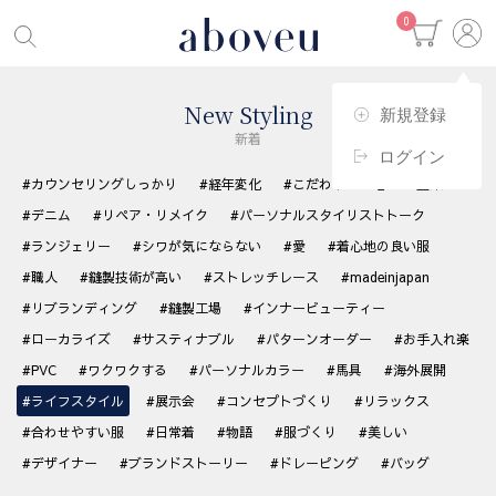
0
New Styling
新規登録
新着
ログイン
#カウンセリングしっかり
#経年変化
#こだわりの生地
#藍染め
#デニム
#リペア・リメイク
#パーソナルスタイリストトーク
#ランジェリー
#シワが気にならない
#愛
#着心地の良い服
#職人
#縫製技術が高い
#ストレッチレース
#madeinjapan
#リブランディング
#縫製工場
#インナービューティー
#ローカライズ
#サスティナブル
#パターンオーダー
#お手入れ楽
#PVC
#ワクワクする
#パーソナルカラー
#馬具
#海外展開
#ライフスタイル
#展示会
#コンセプトづくり
#リラックス
#合わせやすい服
#日常着
#物語
#服づくり
#美しい
#デザイナー
#ブランドストーリー
#ドレーピング
#バッグ