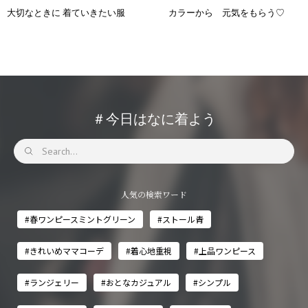
大切なときに 着ていきたい服
カラーから 元気をもらう♡
＃今日はなに着よう
人気の検索ワード
#春ワンピースミントグリーン
#ストール青
#きれいめママコーデ
#着心地重視
#上品ワンピース
#ランジェリー
#おとなカジュアル
#シンプル