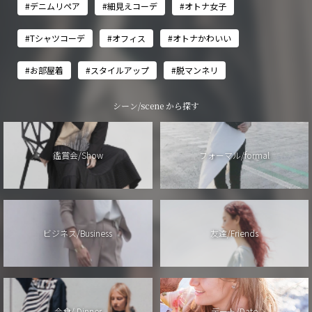
#デニムリペア
#細見えコーデ
#オトナ女子
#Tシャツコーデ
#オフィス
#オトナかわいい
#お部屋着
#スタイルアップ
#脱マンネリ
シーン/scene から探す
鑑賞会/Show
フォーマル/formal
ビジネス/Business
友達/Friends
会食/ Dinner
デート/Date