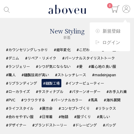
0
New Styling
新規登録
新着
ログイン
#カウンセリングしっかり
#経年変化
#こだわりの生地
#藍染め
#デニム
#リペア・リメイク
#パーソナルスタイリストトーク
#ランジェリー
#シワが気にならない
#愛
#着心地の良い服
#職人
#縫製技術が高い
#ストレッチレース
#madeinjapan
#リブランディング
#縫製工場
#インナービューティー
#ローカライズ
#サスティナブル
#パターンオーダー
#お手入れ楽
#PVC
#ワクワクする
#パーソナルカラー
#馬具
#海外展開
#ライフスタイル
#展示会
#コンセプトづくり
#リラックス
#合わせやすい服
#日常着
#物語
#服づくり
#美しい
#デザイナー
#ブランドストーリー
#ドレーピング
#バッグ