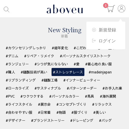
0
New Styling
新規登録
新着
ログイン
#カウンセリングしっかり
#経年変化
#こだわりの生地
#藍染め
#デニム
#リペア・リメイク
#パーソナルスタイリストトーク
#ランジェリー
#シワが気にならない
#愛
#着心地の良い服
#職人
#縫製技術が高い
#ストレッチレース
#madeinjapan
#リブランディング
#縫製工場
#インナービューティー
#ローカライズ
#サスティナブル
#パターンオーダー
#お手入れ楽
#PVC
#ワクワクする
#パーソナルカラー
#馬具
#海外展開
#ライフスタイル
#展示会
#コンセプトづくり
#リラックス
#合わせやすい服
#日常着
#物語
#服づくり
#美しい
#デザイナー
#ブランドストーリー
#ドレーピング
#バッグ