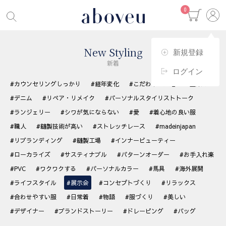
0
New Styling
新規登録
新着
ログイン
#カウンセリングしっかり
#経年変化
#こだわりの生地
#藍染め
#デニム
#リペア・リメイク
#パーソナルスタイリストトーク
#ランジェリー
#シワが気にならない
#愛
#着心地の良い服
#職人
#縫製技術が高い
#ストレッチレース
#madeinjapan
#リブランディング
#縫製工場
#インナービューティー
#ローカライズ
#サスティナブル
#パターンオーダー
#お手入れ楽
#PVC
#ワクワクする
#パーソナルカラー
#馬具
#海外展開
#ライフスタイル
#展示会
#コンセプトづくり
#リラックス
#合わせやすい服
#日常着
#物語
#服づくり
#美しい
#デザイナー
#ブランドストーリー
#ドレーピング
#バッグ