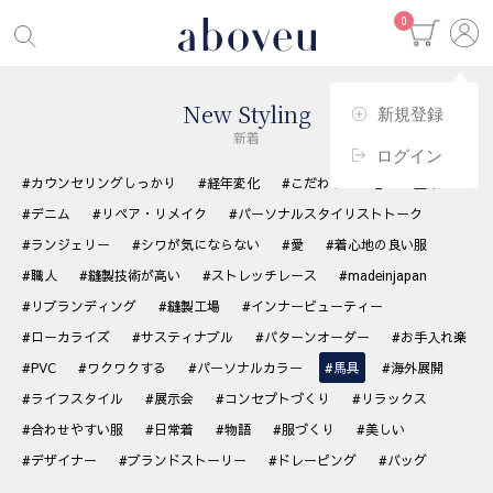
0
New Styling
新規登録
新着
ログイン
#カウンセリングしっかり
#経年変化
#こだわりの生地
#藍染め
#デニム
#リペア・リメイク
#パーソナルスタイリストトーク
#ランジェリー
#シワが気にならない
#愛
#着心地の良い服
#職人
#縫製技術が高い
#ストレッチレース
#madeinjapan
#リブランディング
#縫製工場
#インナービューティー
#ローカライズ
#サスティナブル
#パターンオーダー
#お手入れ楽
#PVC
#ワクワクする
#パーソナルカラー
#馬具
#海外展開
#ライフスタイル
#展示会
#コンセプトづくり
#リラックス
#合わせやすい服
#日常着
#物語
#服づくり
#美しい
#デザイナー
#ブランドストーリー
#ドレーピング
#バッグ