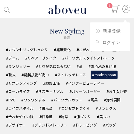
0
New Styling
新規登録
新着
ログイン
#カウンセリングしっかり
#経年変化
#こだわりの生地
#藍染め
#デニム
#リペア・リメイク
#パーソナルスタイリストトーク
#ランジェリー
#シワが気にならない
#愛
#着心地の良い服
#職人
#縫製技術が高い
#ストレッチレース
#madeinjapan
#リブランディング
#縫製工場
#インナービューティー
#ローカライズ
#サスティナブル
#パターンオーダー
#お手入れ楽
#PVC
#ワクワクする
#パーソナルカラー
#馬具
#海外展開
#ライフスタイル
#展示会
#コンセプトづくり
#リラックス
#合わせやすい服
#日常着
#物語
#服づくり
#美しい
#デザイナー
#ブランドストーリー
#ドレーピング
#バッグ