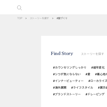
TOP
>
ストーリーを探す
>
#服づくり
Find Story
ストーリーを探す
#カウンセリングしっかり
#経年変化
#シワが気にならない
#愛
#着心地
#インナービューティー
#ローカライ
#海外展開
#ライフスタイル
#展示
#ブランドストーリー
#ドレーピング