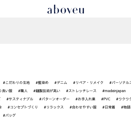
#こだわりの生地
#藍染め
#デニム
#リペア・リメイク
#パーソナル
の良い服
#職人
#縫製技術が高い
#ストレッチレース
#madeinjapan
ズ
#サスティナブル
#パターンオーダー
#お手入れ楽
#PVC
#ワクワ
会
#コンセプトづくり
#リラックス
#合わせやすい服
#日常着
#物語
#バッグ