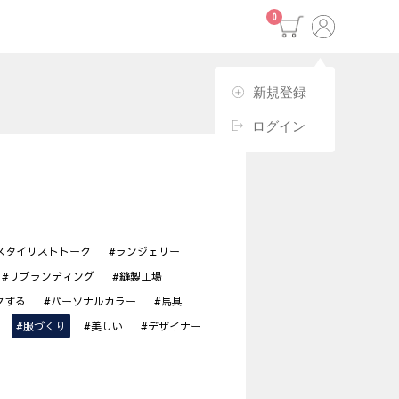
0
新規登録
ログイン
スタイリストトーク
#ランジェリー
#リブランディング
#縫製工場
クする
#パーソナルカラー
#馬具
#服づくり
#美しい
#デザイナー