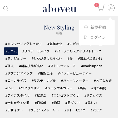
0
New Styling
新規登録
新着
ログイン
#カウンセリングしっかり
#経年変化
#こだわりの生地
#藍染め
#デニム
#リペア・リメイク
#パーソナルスタイリストトーク
#ランジェリー
#シワが気にならない
#愛
#着心地の良い服
#職人
#縫製技術が高い
#ストレッチレース
#madeinjapan
#リブランディング
#縫製工場
#インナービューティー
#ローカライズ
#サスティナブル
#パターンオーダー
#お手入れ楽
#PVC
#ワクワクする
#パーソナルカラー
#馬具
#海外展開
#ライフスタイル
#展示会
#コンセプトづくり
#リラックス
#合わせやすい服
#日常着
#物語
#服づくり
#美しい
#デザイナー
#ブランドストーリー
#ドレーピング
#バッグ